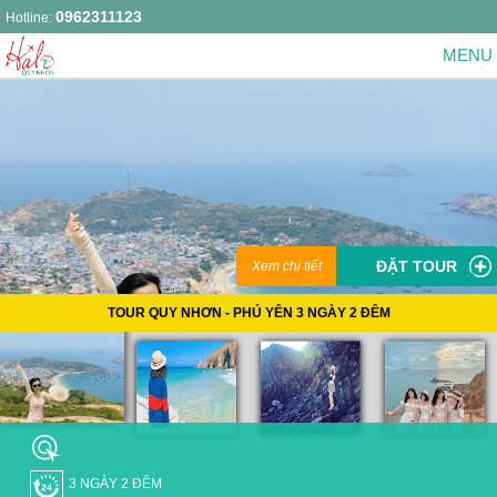
0962311123
Hotline:
ĐẶT TOUR
Xem chi tiết
TOUR QUY NHƠN - PHÚ YÊN 3 NGÀY 2 ĐÊM
3 NGÀY 2 ĐÊM