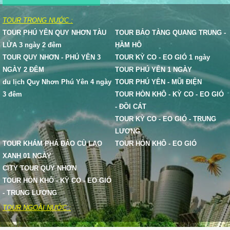
TOUR TRONG NƯỚC :
TOUR PHÚ YÊN QUY NHƠN TÀU
TOUR BẢO TÀNG QUANG TRUNG -
LỬA 3 ngày 2 đêm
HẦM HÔ
TOUR QUY NHƠN - PHÚ YÊN 3
TOUR KỲ CO - EO GIÓ 1 ngày
NGÀY 2 ĐÊM
TOUR PHÚ YÊN 1 NGÀY
du lịch Quy Nhơn Phú Yên 4 ngày
TOUR PHÚ YÊN - MŨI ĐIỆN
3 đêm
TOUR HÒN KHÔ - KỲ CO - EO GIÓ
- ĐỒI CÁT
TOUR KỲ CO - EO GIÓ - TRUNG
LƯƠNG
TOUR KHÁM PHÁ ĐẢO CÙ LAO
TOUR HÒN KHÔ - EO GIÓ
XANH 01 NGÀY
CITY TOUR QUY NHƠN
TOUR HÒN KHÔ - KỲ CO - EO GIÓ
- TRUNG LƯƠNG
TOUR NGOÀI NƯỚC :