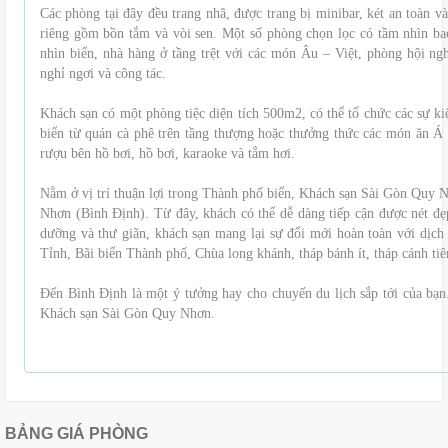
Các phòng tại đây đều trang nhã, được trang bị minibar, két an toàn
riêng gồm bồn tắm và vòi sen. Một số phòng chọn lọc có tầm nhìn b
nhìn biển, nhà hàng ở tầng trệt với các món Âu – Việt, phòng hội n
nghỉ ngơi và công tác.
Khách sạn có một phòng tiệc diện tích 500m2, có thể tổ chức các sự ki
biển từ quán cà phê trên tầng thượng hoặc thưởng thức các món ăn Á 
rượu bên hồ bơi, hồ bơi, karaoke và tắm hơi.
Nằm ở vị trí thuận lợi trong Thành phố biển, Khách sạn Sài Gòn Quy 
Nhơn (Bình Định). Từ đây, khách có thể dễ dàng tiếp cận được nét đ
dưỡng và thư giãn, khách sạn mang lại sự đổi mới hoàn toàn với dịc
Tỉnh, Bãi biển Thành phố, Chùa long khánh, tháp bánh ít, tháp cánh ti
Đến Bình Định là một ý tưởng hay cho chuyến du lịch sắp tới của bạn
Khách sạn Sài Gòn Quy Nhơn.
BẢNG GIÁ PHÒNG