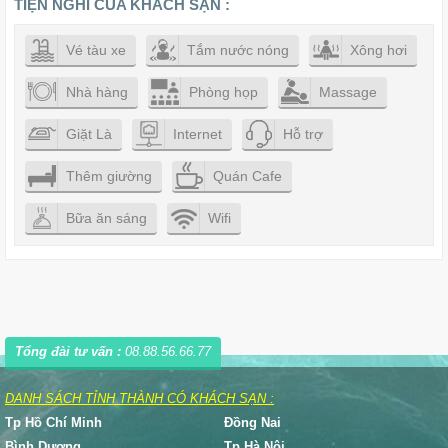
TIỆN NGHI CỦA KHÁCH SẠN :
Vé tàu xe
Tắm nước nóng
Xông hơi
Nhà hàng
Phòng họp
Massage
Giặt Là
Internet
Hỗ trợ
Thêm giường
Quán Cafe
Bữa ăn sáng
Wifi
Tổng đài tư vấn :
08.88.56.66.77
DANH SÁCH TỈNH THÀNH CÓ KHÁCH SẠN :
Tp Hồ Chí Minh
Đồng Nai
Bình Dương
Tp Hà Nội