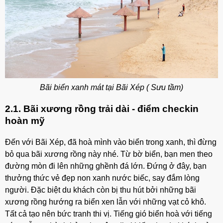
Bãi biển xanh mát tại Bãi Xép ( Sưu tầm)
2.1. Bãi xương rồng trải dài - điểm checkin
hoàn mỹ
Đến với Bãi Xép, đã hoà mình vào biển trong xanh, thì đừng
bỏ qua bãi xương rồng này nhé. Từ bờ biển, bạn men theo
đường mòn đi lên những ghềnh đá lớn. Đứng ở đây, bạn
thưởng thức vẻ đẹp non xanh nước biếc, say đắm lòng
người. Đặc biệt du khách còn bị thu hút bởi những bãi
xương rồng hướng ra biển xen lẫn với những vạt cỏ khô.
Tất cả tạo nên bức tranh thi vị. Tiếng gió biển hoà với tiếng