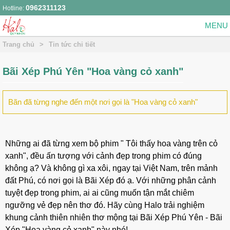
0962311123
Hotline:
Trang chủ
>
Tin tức chi tiết
Bãi Xép Phú Yên "Hoa vàng cỏ xanh"
Bãn đã từng nghe đến một nơi gọi là "Hoa vàng cỏ xanh"
Những ai đã từng xem bộ phim " Tôi thấy hoa vàng trên cỏ
xanh", đều ấn tượng với cảnh đẹp trong phim có đúng
không ạ? Và không gì xa xôi, ngay tại Việt Nam, trên mảnh
đất Phú, có nơi gọi là Bãi Xép đó ạ. Với những phân cảnh
tuyệt đẹp trong phim, ai ai cũng muốn tận mắt chiêm
ngưỡng vẻ đẹp nên thơ đó. Hãy cùng Halo trải nghiệm
khung cảnh thiên nhiên thơ mộng tại Bãi Xép Phú Yên - Bãi
Xép "Hoa vàng cỏ xanh" này nhé!