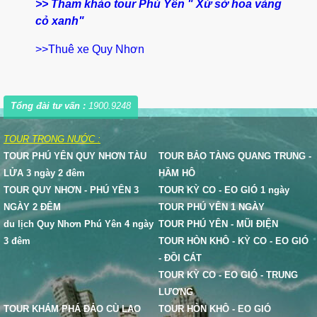
>> Tham khảo tour Phú Yên " Xứ sở hoa vàng
cỏ xanh"
>>Thuê xe Quy Nhơn
Tổng đài tư vấn :
1900.9248
TOUR TRONG NƯỚC :
TOUR PHÚ YÊN QUY NHƠN TÀU
TOUR BẢO TÀNG QUANG TRUNG -
LỬA 3 ngày 2 đêm
HẦM HÔ
TOUR QUY NHƠN - PHÚ YÊN 3
TOUR KỲ CO - EO GIÓ 1 ngày
NGÀY 2 ĐÊM
TOUR PHÚ YÊN 1 NGÀY
du lịch Quy Nhơn Phú Yên 4 ngày
TOUR PHÚ YÊN - MŨI ĐIỆN
3 đêm
TOUR HÒN KHÔ - KỲ CO - EO GIÓ
- ĐỒI CÁT
TOUR KỲ CO - EO GIÓ - TRUNG
LƯƠNG
TOUR KHÁM PHÁ ĐẢO CÙ LAO
TOUR HÒN KHÔ - EO GIÓ