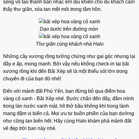
sóng vỗ tạo thành bản nhạc êm dịu khiến cho du khách cảm
thấy thư giãn, xóa tan mệt mỏi trong tâm hồn.
Dạo bước trên đường mòn
Thư giãn cùng khách nhà Halo
Những cây xương rồng tưởng chừng như gai góc nhưng lại
đầy e ấp, mong manh. Bởi vậy nếu không check-in tại bãi
xương rồng khi đến Bãi Xép sẽ là một thiếu sót lớn trong
chuyến đi của bạn đó nhé!
Đến với mảnh đất Phú Yên, bạn đừng bỏ qua điểm hoa
vàng cỏ xanh - Bãi Xép nhé. Bước chân đến đây, đắm mình
trong làn nước xanh mát, hít thở bầu không khí trong lành
mang đậm vị biển cả. Mọi ưu tư buồn phiền của bạn dường
như cũng tan biến hết. Hãy cùng Halo khám phá mảnh đất
vẻ đẹp trời ban này nhé.