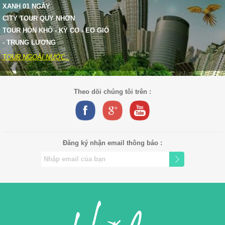
XANH 01 NGÀY
CITY TOUR QUY NHƠN
TOUR HÒN KHÔ - KỲ CO - EO GIÓ
- TRUNG LƯƠNG
TOUR NGOÀI NƯỚC :
Theo dõi chúng tôi trên :
Đăng ký nhận email thông báo :