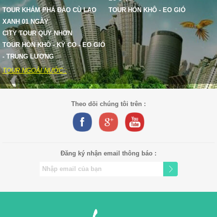
TOUR KHÁM PHÁ ĐẢO CÙ LAO
TOUR HÒN KHÔ - EO GIÓ
XANH 01 NGÀY
CITY TOUR QUY NHƠN
TOUR HÒN KHÔ - KỲ CO - EO GIÓ
- TRUNG LƯƠNG
TOUR NGOÀI NƯỚC :
Theo dõi chúng tôi trên :
Đăng ký nhận email thông báo :