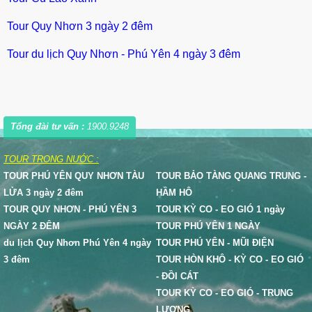
Tour Quy Nhơn 3 ngày 2 đêm
Tour du lịch Quy Nhơn - Phú Yên 4 ngày 3 đêm
Tổng đài tư vấn :
1900.9248
TOUR TRONG NƯỚC :
TOUR PHÚ YÊN QUY NHƠN TÀU
TOUR BẢO TÀNG QUANG TRUNG -
LỬA 3 ngày 2 đêm
HẦM HÔ
TOUR QUY NHƠN - PHÚ YÊN 3
TOUR KỲ CO - EO GIÓ 1 ngày
NGÀY 2 ĐÊM
TOUR PHÚ YÊN 1 NGÀY
du lịch Quy Nhơn Phú Yên 4 ngày
TOUR PHÚ YÊN - MŨI ĐIỆN
3 đêm
TOUR HÒN KHÔ - KỲ CO - EO GIÓ
- ĐỒI CÁT
TOUR KỲ CO - EO GIÓ - TRUNG
LƯƠNG