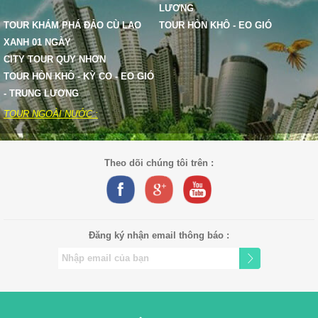
LƯƠNG
TOUR KHÁM PHÁ ĐẢO CÙ LAO
TOUR HÒN KHÔ - EO GIÓ
XANH 01 NGÀY
CITY TOUR QUY NHƠN
TOUR HÒN KHÔ - KỲ CO - EO GIÓ
- TRUNG LƯƠNG
TOUR NGOÀI NƯỚC :
Theo dõi chúng tôi trên :
Đăng ký nhận email thông báo :