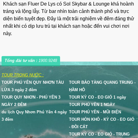
Khách sạn Fluer De Lys có Sol Skybar & Lounge khá hoành
tráng và lộng lẫy. Từ bar nhìn toàn cảnh thành phố và trực
diện biển tuyệt đẹp. Đây là một trải nghiệm về đêm đáng thử
nhất khi có dịp lưu trú tại khách sạn hoặc đến vui chơi nơi
này.
Tổng đài tư vấn :
1900.9248
TOUR TRONG NƯỚC :
TOUR PHÚ YÊN QUY NHƠN TÀU
TOUR BẢO TÀNG QUANG TRUNG -
LỬA 3 ngày 2 đêm
HẦM HÔ
TOUR QUY NHƠN - PHÚ YÊN 3
TOUR KỲ CO - EO GIÓ 1 ngày
NGÀY 2 ĐÊM
TOUR PHÚ YÊN 1 NGÀY
du lịch Quy Nhơn Phú Yên 4 ngày
TOUR PHÚ YÊN - MŨI ĐIỆN
3 đêm
TOUR HÒN KHÔ - KỲ CO - EO GIÓ
- ĐỒI CÁT
TOUR KỲ CO - EO GIÓ - TRUNG