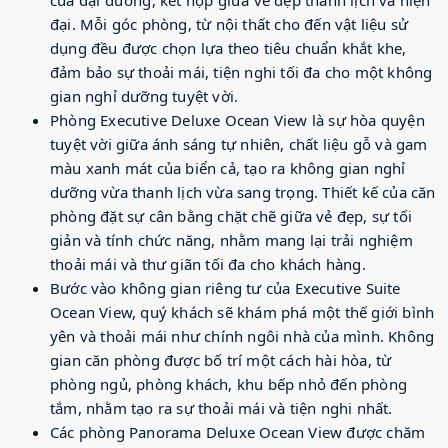
của đại dương, kết hợp giữa vẻ đẹp thanh lịch và hiện
đại. Mỗi góc phòng, từ nội thất cho đến vật liệu sử
dụng đều được chọn lựa theo tiêu chuẩn khắt khe,
đảm bảo sự thoải mái, tiện nghi tối đa cho một không
gian nghỉ dưỡng tuyệt vời.
Phòng Executive Deluxe Ocean View là sự hòa quyện
tuyệt vời giữa ánh sáng tự nhiên, chất liệu gỗ và gam
màu xanh mát của biển cả, tạo ra không gian nghỉ
dưỡng vừa thanh lịch vừa sang trọng. Thiết kế của căn
phòng đặt sự cân bằng chặt chẽ giữa vẻ đẹp, sự tối
giản và tính chức năng, nhằm mang lại trải nghiệm
thoải mái và thư giãn tối đa cho khách hàng.
Bước vào không gian riêng tư của Executive Suite
Ocean View, quý khách sẽ khám phá một thế giới bình
yên và thoải mái như chính ngôi nhà của mình. Không
gian căn phòng được bố trí một cách hài hòa, từ
phòng ngủ, phòng khách, khu bếp nhỏ đến phòng
tắm, nhằm tạo ra sự thoải mái và tiện nghi nhất.
Các phòng Panorama Deluxe Ocean View được chăm