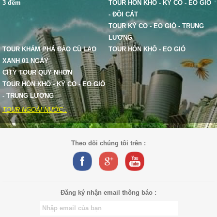
3 đêm
TOUR HÒN KHÔ - KỲ CO - EO GIÓ
- ĐỒI CÁT
TOUR KỲ CO - EO GIÓ - TRUNG
LƯƠNG
TOUR KHÁM PHÁ ĐẢO CÙ LAO
TOUR HÒN KHÔ - EO GIÓ
XANH 01 NGÀY
CITY TOUR QUY NHƠN
TOUR HÒN KHÔ - KỲ CO - EO GIÓ
- TRUNG LƯƠNG
TOUR NGOÀI NƯỚC :
Theo dõi chúng tôi trên :
Đăng ký nhận email thông báo :