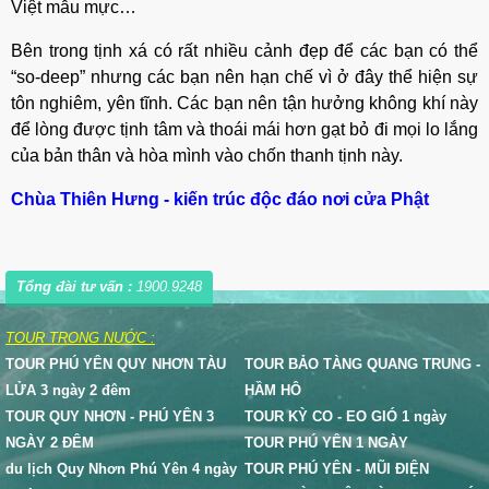
Việt mẫu mực…
Bên trong tịnh xá có rất nhiều cảnh đẹp để các bạn có thể
“so-deep” nhưng các bạn nên hạn chế vì ở đây thể hiện sự
tôn nghiêm, yên tĩnh. Các bạn nên tận hưởng không khí này
để lòng được tịnh tâm và thoái mái hơn gạt bỏ đi mọi lo lắng
của bản thân và hòa mình vào chốn thanh tịnh này.
Chùa Thiên Hưng - kiến trúc độc đáo nơi cửa Phật
Tổng đài tư vấn :
1900.9248
TOUR TRONG NƯỚC :
TOUR PHÚ YÊN QUY NHƠN TÀU
TOUR BẢO TÀNG QUANG TRUNG -
LỬA 3 ngày 2 đêm
HẦM HÔ
TOUR QUY NHƠN - PHÚ YÊN 3
TOUR KỲ CO - EO GIÓ 1 ngày
NGÀY 2 ĐÊM
TOUR PHÚ YÊN 1 NGÀY
du lịch Quy Nhơn Phú Yên 4 ngày
TOUR PHÚ YÊN - MŨI ĐIỆN