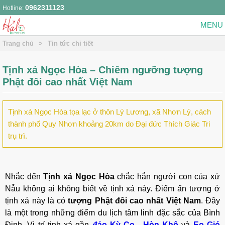
0962311123
Hotline:
Trang chủ
>
Tin tức chi tiết
Tịnh xá Ngọc Hòa – Chiêm ngưỡng tượng
Phật đôi cao nhất Việt Nam
Tịnh xá Ngọc Hòa tọa lạc ở thôn Lý Lương, xã Nhơn Lý, cách
thành phố Quy Nhơn khoảng 20km do Đại đức Thích Giác Tri
trụ trì.
Nhắc đến
Tịnh xá Ngọc Hòa
chắc hẳn người con của xứ
Nẫu không ai không biết về tịnh xá này. Điểm ấn tượng ở
tịnh xá này là có
tượng Phật đôi cao nhất Việt Nam
. Đây
là một trong những điểm du lịch tâm linh đặc sắc của Bình
Định. Vị trí tịnh xá gần
đảo Kỳ Co
,
Hòn Khô
và
Eo Gió