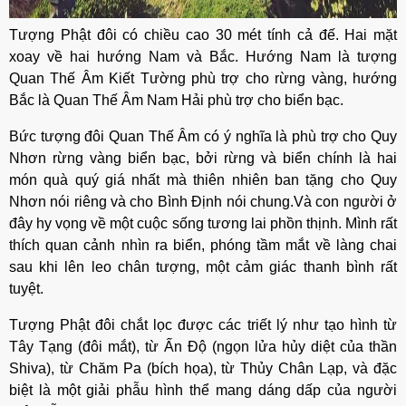
Tượng Phật đôi có chiều cao 30 mét tính cả đế. Hai mặt
xoay về hai hướng Nam và Bắc. Hướng Nam là tượng
Quan Thế Âm Kiết Tường phù trợ cho rừng vàng, hướng
Bắc là Quan Thế Âm Nam Hải phù trợ cho biển bạc.
Bức tượng đôi Quan Thế Âm có ý nghĩa là phù trợ cho Quy
Nhơn rừng vàng biển bạc, bởi rừng và biển chính là hai
món quà quý giá nhất mà thiên nhiên ban tặng cho Quy
Nhơn nói riêng và cho Bình Định nói chung.Và con người ở
đây hy vọng về một cuộc sống tương lai phồn thịnh. Mình rất
thích quan cảnh nhìn ra biển, phóng tầm mắt về làng chai
sau khi lên leo chân tượng, một cảm giác thanh bình rất
tuyệt.
Tượng Phật đôi chắt lọc được các triết lý như tạo hình từ
Tây Tạng (đôi mắt), từ Ấn Độ (ngọn lửa hủy diệt của thần
Shiva), từ Chăm Pa (bích họa), từ Thủy Chân Lạp, và đặc
biệt là một giải phẫu hình thể mang dáng dấp của người