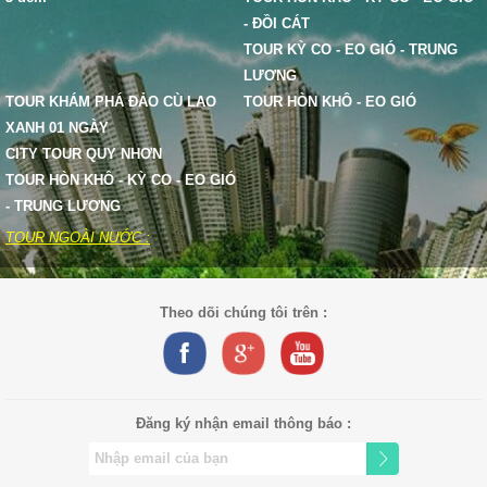
- ĐỒI CÁT
TOUR KỲ CO - EO GIÓ - TRUNG
LƯƠNG
TOUR KHÁM PHÁ ĐẢO CÙ LAO
TOUR HÒN KHÔ - EO GIÓ
XANH 01 NGÀY
CITY TOUR QUY NHƠN
TOUR HÒN KHÔ - KỲ CO - EO GIÓ
- TRUNG LƯƠNG
TOUR NGOÀI NƯỚC :
Theo dõi chúng tôi trên :
Đăng ký nhận email thông báo :