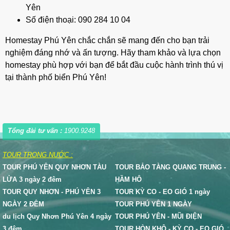
Yên
Số điện thoại: 090 284 10 04
Homestay Phú Yên chắc chắn sẽ mang đến cho bạn trải
nghiệm đáng nhớ và ấn tượng. Hãy tham khảo và lựa chọn
homestay phù hợp với bạn để bắt đầu cuộc hành trình thú vị
tại thành phố biển Phú Yên!
Tổng đài tư vấn :
1900.9248
TOUR TRONG NƯỚC :
TOUR PHÚ YÊN QUY NHƠN TÀU
TOUR BẢO TÀNG QUANG TRUNG -
LỬA 3 ngày 2 đêm
HẦM HÔ
TOUR QUY NHƠN - PHÚ YÊN 3
TOUR KỲ CO - EO GIÓ 1 ngày
NGÀY 2 ĐÊM
TOUR PHÚ YÊN 1 NGÀY
du lịch Quy Nhơn Phú Yên 4 ngày
TOUR PHÚ YÊN - MŨI ĐIỆN
3 đêm
TOUR HÒN KHÔ - KỲ CO - EO GIÓ