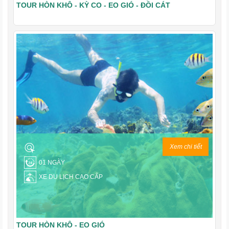
TOUR HÒN KHÔ - KỲ CO - EO GIÓ - ĐỒI CÁT
Xem chi tiết
01 NGÀY
XE DU LỊCH CAO CẤP
TOUR HÒN KHÔ - EO GIÓ