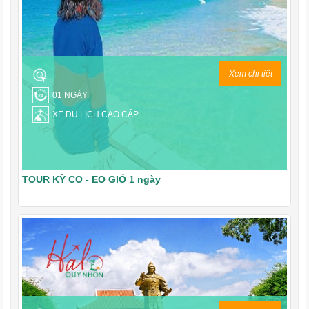
Xem chi tiết
01 NGÀY
XE DU LỊCH CAO CẤP
TOUR KỲ CO - EO GIÓ 1 ngày