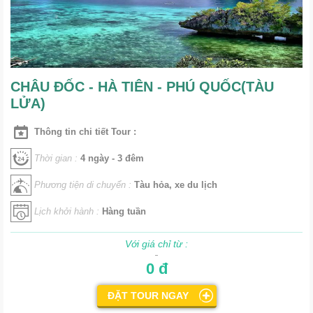
CHÂU ĐỐC - HÀ TIÊN - PHÚ QUỐC(TÀU
LỬA)
Thông tin chi tiết Tour :
Thời gian :
4 ngày - 3 đêm
Phương tiện di chuyển :
Tàu hỏa, xe du lịch
Lịch khởi hành :
Hàng tuần
Với giá chỉ từ :
0 đ
ĐẶT TOUR NGAY