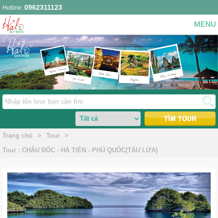
0962311123
Hotline:
Trang chủ
>
Tour
>
Tour : CHÂU ĐỐC - HÀ TIÊN - PHÚ QUỐC(TÀU LỬA)