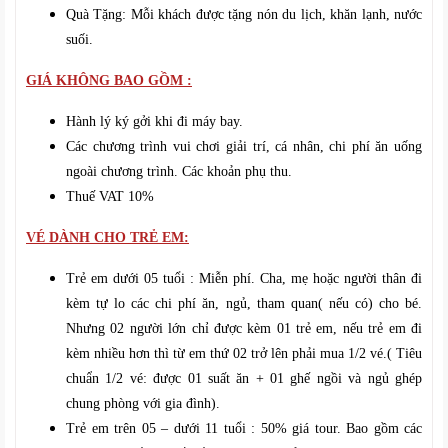
Quà Tặng: Mỗi khách được tặng nón du lịch, khăn lạnh, nước
suối.
GIÁ KHÔNG BAO GỒM :
Hành lý ký gởi khi đi máy bay.
Các chương trình vui chơi giải trí, cá nhân, chi phí ăn uống
ngoài chương trình. Các khoản phụ thu.
Thuế VAT 10%
​VÉ DÀNH CHO TRẺ EM:
Trẻ em dưới 05 tuổi : Miễn phí. Cha, mẹ hoặc người thân đi
kèm tự lo các chi phí ăn, ngủ, tham quan( nếu có) cho bé.
Nhưng 02 người lớn chỉ được kèm 01 trẻ em, nếu trẻ em đi
kèm nhiều hơn thì từ em thứ 02 trở lên phải mua 1/2 vé.( Tiêu
chuẩn 1/2 vé: được 01 suất ăn + 01 ghế ngồi và ngủ ghép
chung phòng với gia đình).
Trẻ em trên 05 – dưới 11 tuổi : 50% giá tour. Bao gồm các