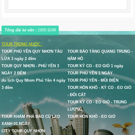
Tổng đài tư vấn :
1900.9248
TOUR TRONG NƯỚC :
TOUR PHÚ YÊN QUY NHƠN TÀU
TOUR BẢO TÀNG QUANG TRUNG -
LỬA 3 ngày 2 đêm
HẦM HÔ
TOUR QUY NHƠN - PHÚ YÊN 3
TOUR KỲ CO - EO GIÓ 1 ngày
NGÀY 2 ĐÊM
TOUR PHÚ YÊN 1 NGÀY
du lịch Quy Nhơn Phú Yên 4 ngày
TOUR PHÚ YÊN - MŨI ĐIỆN
3 đêm
TOUR HÒN KHÔ - KỲ CO - EO GIÓ
- ĐỒI CÁT
TOUR KỲ CO - EO GIÓ - TRUNG
LƯƠNG
TOUR KHÁM PHÁ ĐẢO CÙ LAO
TOUR HÒN KHÔ - EO GIÓ
XANH 01 NGÀY
CITY TOUR QUY NHƠN