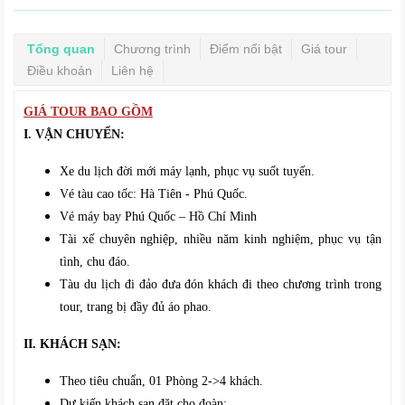
Tổng quan
Chương trình
Điểm nổi bật
Giá tour
Điều khoản
Liên hệ
GIÁ TOUR BAO GỒM
I. VẬN CHUYỂN:
Xe du lịch đời mới máy lạnh, phục vụ suốt tuyến.
Vé tàu cao tốc: Hà Tiên - Phú Quốc.
Vé máy bay Phú Quốc – Hồ Chí Minh
Tài xế chuyên nghiệp, nhiều năm kinh nghiệm, phục vụ tận
tình, chu đáo.
Tàu du lịch đi đảo đưa đón khách đi theo chương trình trong
tour, trang bị đầy đủ áo phao.
II. KHÁCH SẠN:
Theo tiêu chuẩn, 01 Phòng 2->4 khách.
Dự kiến khách sạn đặt cho đoàn: