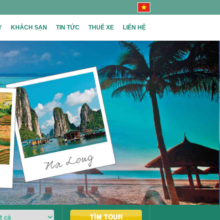
Y
KHÁCH SẠN
TIN TỨC
THUÊ XE
LIÊN HỆ