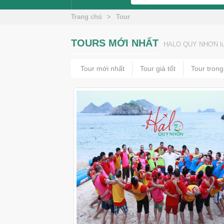
Trang chủ
>
Tour
TOURS MỚI NHẤT
HALO QUY NHƠN luôn
Tour mới nhất
Tour giá tốt
Tour tron