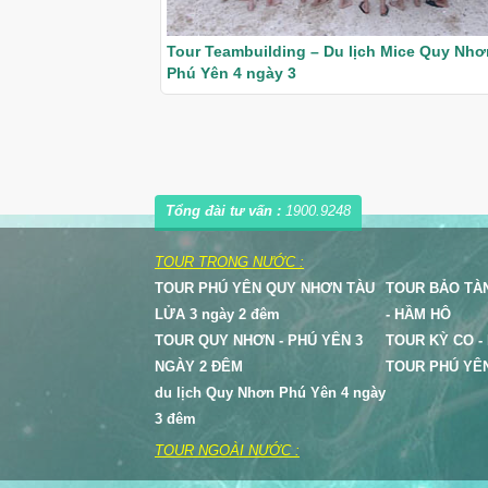
Tour Teambuilding – Du lịch Mice Quy Nhơ
Phú Yên 4 ngày 3
4 ngày 3 đêm
XE DU LỊCH CAO CẤP
0 đ
Tổng đài tư vấn :
1900.9248
Theo yêu cầu
TOUR TRONG NƯỚC :
TOUR PHÚ YÊN QUY NHƠN TÀU
TOUR BẢO TÀ
LỬA 3 ngày 2 đêm
- HẦM HÔ
ĐẶT TOUR
Xem chi tiết
TOUR QUY NHƠN - PHÚ YÊN 3
TOUR KỲ CO - 
NGÀY 2 ĐÊM
TOUR PHÚ YÊ
du lịch Quy Nhơn Phú Yên 4 ngày
3 đêm
TOUR NGOÀI NƯỚC :