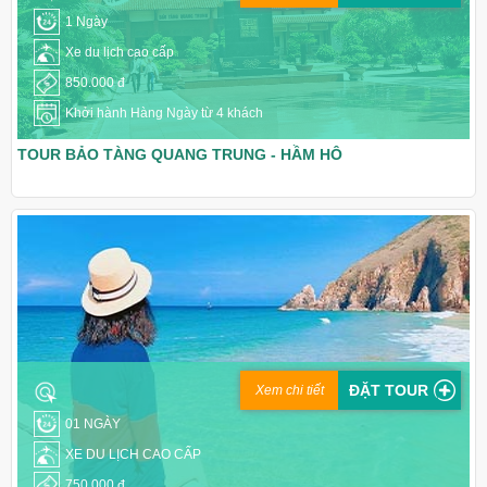
1 Ngày
Xe du lịch cao cấp
850.000 đ
Khởi hành Hàng Ngày từ 4 khách
TOUR BẢO TÀNG QUANG TRUNG - HẦM HÔ
ĐẶT TOUR
Xem chi tiết
01 NGÀY
XE DU LỊCH CAO CẤP
750.000 đ