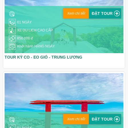
ĐẶT TOUR
Xem chi tiết
01 NGÀY
XE DU LỊCH CAO CẤP
850.000 đ
Khởi hành HÀNG NGÀY
TOUR KỲ CO - EO GIÓ - TRUNG LƯƠNG
ĐẶT TOUR
Xem chi tiết
01 NGÀY