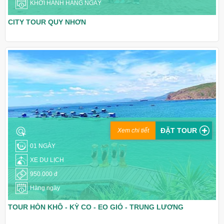
KHỞI HÀNH HÀNG NGÀY
CITY TOUR QUY NHƠN
ĐẶT TOUR
Xem chi tiết
01 NGÀY
XE DU LỊCH
950.000 đ
Hàng ngày
TOUR HÒN KHÔ - KỲ CO - EO GIÓ - TRUNG LƯƠNG