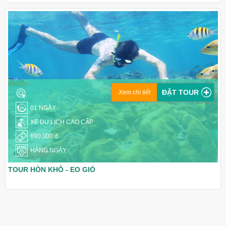
ĐẶT TOUR
Xem chi tiết
01 NGÀY
XE DU LỊCH CAO CẤP
690.000 đ
HÀNG NGÀY
TOUR HÒN KHÔ - EO GIÓ