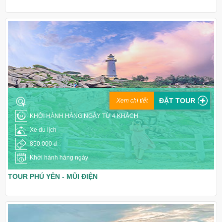
ĐẶT TOUR
Xem chi tiết
KHỞI HÀNH HẰNG NGÀY TỪ 4 KHÁCH
Xe du lịch
850.000 đ
Khởi hành hàng ngày
TOUR PHÚ YÊN - MŨI ĐIỆN