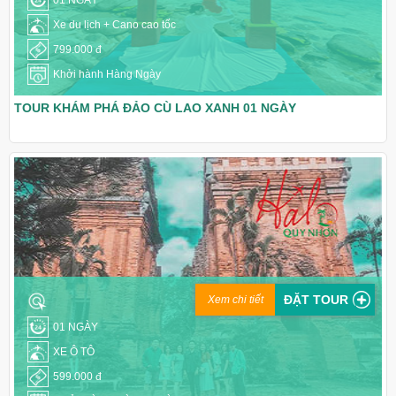
Xe du lịch + Cano cao tốc
799.000 đ
Khởi hành Hàng Ngày
TOUR KHÁM PHÁ ĐẢO CÙ LAO XANH 01 NGÀY
ĐẶT TOUR
Xem chi tiết
01 NGÀY
XE Ô TÔ
599.000 đ