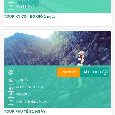
HÀNG NGÀY
TOUR KỲ CO - EO GIÓ 1 ngày
ĐẶT TOUR
Xem chi tiết
01 NGÀY
Xe Du Lịch Cao Cấp
750.000 đ
Khởi hành Hàng Ngày
TOUR PHÚ YÊN 1 NGÀY