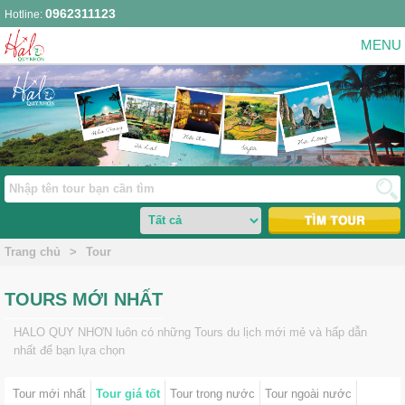
0962311123
Hotline:
Trang chủ
>
Tour
TOURS MỚI NHẤT
HALO QUY NHƠN luôn có những Tours du lịch mới mẻ và hấp dẫn
nhất để bạn lựa chọn
Tour mới nhất
Tour giá tốt
Tour trong nước
Tour ngoài nước