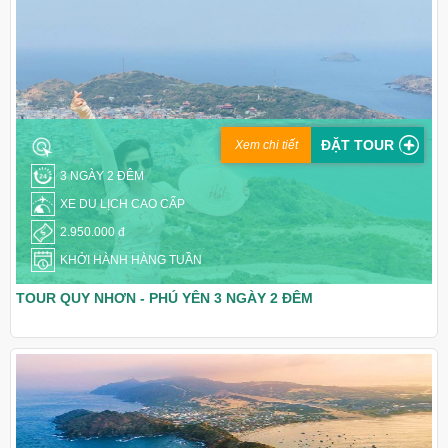
ĐẶT TOUR
Xem chi tiết
3 NGÀY 2 ĐÊM
XE DU LỊCH CAO CẤP
2.950.000 đ
KHỞI HÀNH HÀNG TUẦN
TOUR QUY NHƠN - PHÚ YÊN 3 NGÀY 2 ĐÊM