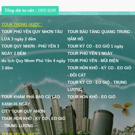
Tổng đài tư vấn :
1900.9248
TOUR TRONG NƯỚC :
TOUR PHÚ YÊN QUY NHƠN TÀU
TOUR BẢO TÀNG QUANG TRUNG -
LỬA 3 ngày 2 đêm
HẦM HÔ
TOUR QUY NHƠN - PHÚ YÊN 3
TOUR KỲ CO - EO GIÓ 1 ngày
NGÀY 2 ĐÊM
TOUR PHÚ YÊN 1 NGÀY
du lịch Quy Nhơn Phú Yên 4 ngày
TOUR PHÚ YÊN - MŨI ĐIỆN
3 đêm
TOUR HÒN KHÔ - KỲ CO - EO GIÓ
- ĐỒI CÁT
TOUR KỲ CO - EO GIÓ - TRUNG
LƯƠNG
TOUR KHÁM PHÁ ĐẢO CÙ LAO
TOUR HÒN KHÔ - EO GIÓ
XANH 01 NGÀY
CITY TOUR QUY NHƠN
TOUR HÒN KHÔ - KỲ CO - EO GIÓ
- TRUNG LƯƠNG
TOUR NGOÀI NƯỚC :