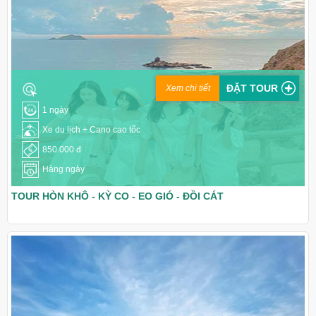
ĐẶT TOUR
Xem chi tiết
1 ngày
Xe du lịch + Cano cao tốc
850.000 đ
Hàng ngày
TOUR HÒN KHÔ - KỲ CO - EO GIÓ - ĐỒI CÁT